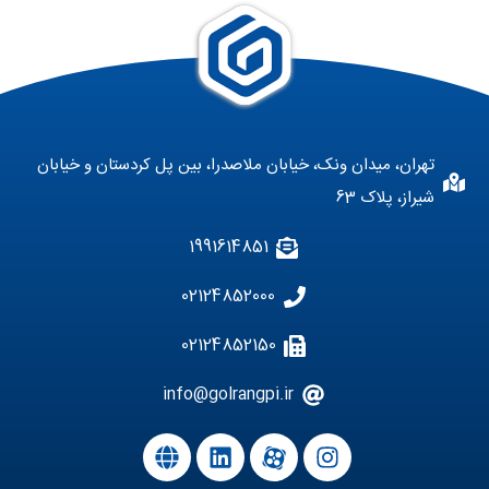
تهران، میدان ونک، خیابان ملاصدرا، بین پل کردستان و خیابان
شیراز، پلاک 63
1991614851
02124852000
02124852150
info@golrangpi.ir