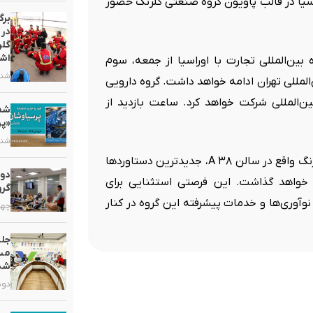
اسیا در قالب پاویون گروه صنعتی گلرنگ حضور
برگ
در 
گلر
اشت
ین‌المللی تجارت با اوراسیا از جمعه، سوم
شنبه, ۲ خر
ر محل نمایشگاه بین‌المللی تهران ادامه خواهد داشت. گروه دارویی
‌المللی شرکت خواهد کرد. ساعت بازدید از
«پر
شنبه, ۵ ارد
در این نمایشگاه، گروه دارویی گلرنگ در پاویون گروه صنعتی گلرنگ واقع در سالن ۳۸ A، جدیدترین دستاوردها
دور
 خواهد گذاشت. این فرصتی استثنایی برای
گرو
نوآوری‌ها و خدمات پیشرفته این گروه در کنار
چهارشنبه
جلس
مست
شد
دوشنبه, ۷