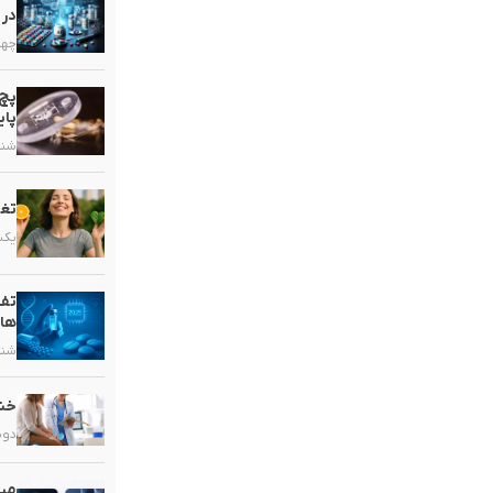
در 
چهارشنب
پچ 
پای
شنبه, ۱۶ خ
تغذ
یکشنبه, 
تفا
ها
شنبه, ۹ خر
خشک
دوشنبه, 
میک