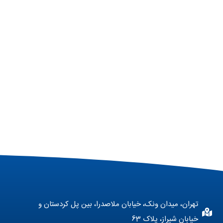
تهران، میدان ونک، خیابان ملاصدرا، بین پل کردستان و
خیابان شیراز، پلاک 63