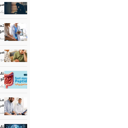
صرع
یکشنبه,
تحو
مهم
سه شنبه
صرع
دوشنبه,
نقش
گو
یکشنبه,
مشک
مبت
شنبه, ۲۰ 
نق