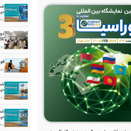
«پر
سه شنبه
دو
HSE در گروه دارویی 
دوشنبه,
فوا
چهارشنب
«پر
یکشنبه,
«پر
سه شنبه