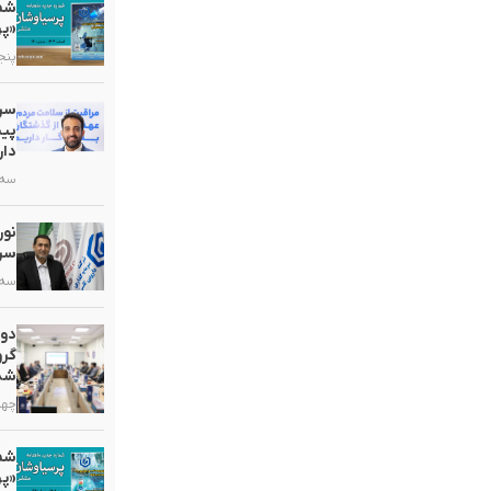
«پر
پنجشنبه,
سرم
پیش
دار
سه شنبه
سرب
سه شنبه
دو
گرو
شد
چهارشنب
«پر