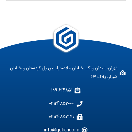
تهران، میدان ونک، خیابان ملاصدرا، بین پل کردستان و خیابان
شیراز، پلاک 63
1991614851
02124852000
02124852150
info@golrangpi.ir