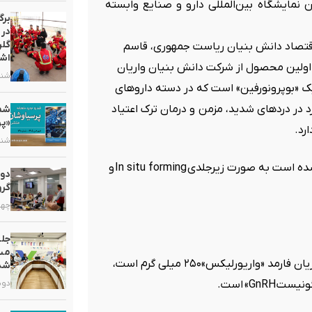
مایشگاه بین‌المللی دارو و صنایع وابسته
برگ
در 
گلر
 اقتصاد دانش بنیان ریاست جمهوری، قاسم
اشت
: اولین محصول از شرکت دانش بنیان واریان
شنبه, ۲ خر
۱ / ۳۰۰ میلی گرم» با نام ژنریک «بوپرونورفین» است که در دسته داروهای
د در دردهای شدید، مزمن و درمان ترک اعتیاد
«پر
رد
.
شنبه, ۵ ارد
د شده است به صورت زیرجلدی
و
دور
گرو
چهارشنبه
جلس
مست
وی با بیان اینکه دومین محصول جدید از شرکت دانش بنیان واریان فارمد «واریورلیکس»۲۵۰ میلی گرم است،
شد
اگونیست
GnRH»
است
.
دوشنبه, ۷