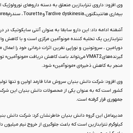
وی افزود: داروی تترابنازین متعلق به دسته داروهای نورولوژیک 
بیماری هانتینگتون،
Tardive dyskinesia
و
Tourette
، سندرم
orea
آشفته ادامه داد: این دارو سابقا به عنوان آنتی سایکوتیک در در
تترابنازین یک تخلیه کننده‌ مونوآمین مرکزی است و با کاهش و
دوپامین ، سروتونین و نوراپی نفرین اثرات درمانی خود را اعمال می
گیرنده‌های
VMAT2
می‌تواند باعث کاهش دریافت «مونوآمین» تو
منجر به کاهش ذخیره‌ی «مونوآمین» شود
.
وی افزود: شرکت دانش بنیان سروش مانا فارمد اولین و تنها تولید 
کشور است که به عنوان یکی از محصولات دانش بنیان این شرکت 
جمهوری قرار گرفته است
.
کیلوگرم تترابنازین است که باعث جلوگیری از خروج نیم میلیون دلار