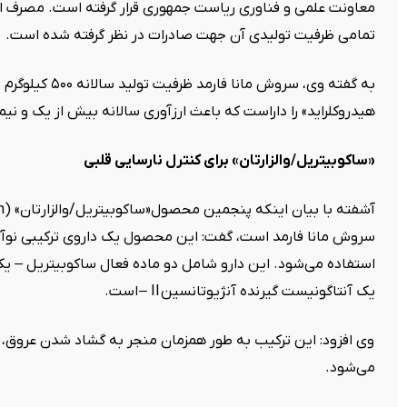
معاونت علمی و فناوری ریاست جمهوری قرار گرفته است. مصرف این
تمامی ظرفیت تولیدی آن جهت صادرات در نظر گرفته شده است
.
به گفته وی، سروش م
هیدروکلراید» را داراست که باعث ارزآوری سالانه بیش از یک و نی
«
ساکوبیتریل/والزارتان» برای کنترل نارسایی قلبی
آشفته با بیان اینکه پنجمین محصول«ساکوبیتریل/والزارتان
» (Sacubitril/Valsartan)
سروش مانا فارمد است، گفت: این محصول یک داروی ترکیبی نوآور
استفاده می‌شود. این دارو شامل دو ماده فعال ساکوبیتریل – یک م
یک آنتاگونیست گیرنده آنژیوتانسین
II –
است
.
وی افزود: این ترکیب به طور همزمان منجر به گشاد شدن عروق،
می‌شود
.