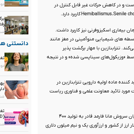
دوشنبه, 
است و در کاهش حرکات غیر قابل کنترل در
Senile ch
،
Hemiballismus
کاربرد دارد
.
برگ
رفت
مان بیماری اسکیزوفرنی نیز کاربرد داشت.
شنبه, ۲۵ ب
اسطه های شیمیایی منوآمینی در مغز مانند
دانستنی ها
‌کند. تترابنازین با مهار برگشت پذیر
سط «وزیکول‌های سیناپسی شده» و در نتیجه
تغذ
دوشنبه, 
کننده ماده اولیه دارویی تترابنازین در
بهت
دار
مورد تائید معاونت علمی و فناوری ریاست
شنبه, ۱۰ م
تغذ
مدیرعامل این گروه دانش بنیان خاطرنشان کرد: شرکت دانش بنیان سروش مانا فارمد قادر به تولید ۴۰۰
(CKD)
شنبه, ۳ مر
 ارز از کشور و ارزآوری یک و نیم میلون دلاری