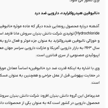
برای کشور می شود
.
«
نالبوفین هیدروکلراید»، دارویی ضد درد
آشفته درباره محصول رونمایی شده دیگر که ماده موثره «نالبوفین
Hydrochloride)
تولیدی شرکت دانش بنیان سروش مانا فارمد اس
و خوراکی نالبوفین هیدروکلراید به عنوان جزء موثر و فعال دارو به 
سال ۱۹۶۳ به بازار دارویی آمریکا و مارکت دارویی سراسر ج
اپیوئیدی مصنوعی از سری فنانترن است
.
وی با اشاره به اینکه قدرت ضد درد «نالبوفین» اساساً معادل مو
در حمایت بیهوشی قبل از عمل جراحی و همچنین به عنوان مسک
است
.
مدیرعامل این گروه دانش بنیان افزود: شرکت دانش بنیان سروش ما