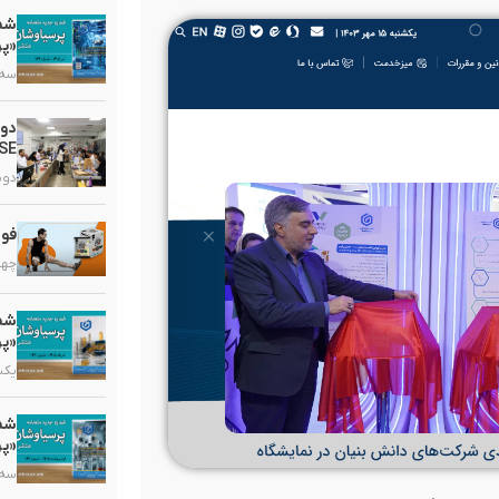
«پر
سه شنبه
دو
HSE در گروه دارویی 
دوشنبه,
فوا
چهارشنب
«پر
یکشنبه,
«پر
سه شنبه