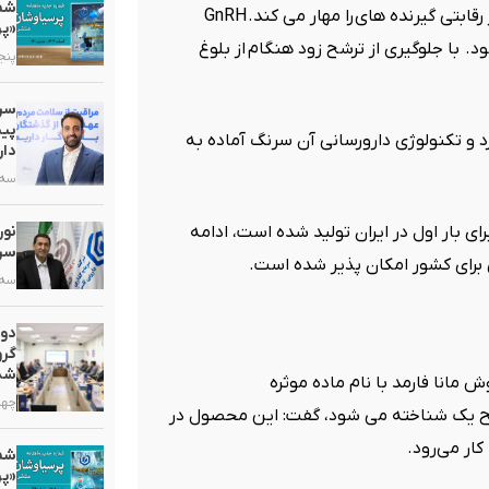
رقابتی گیرنده های
GnRH
را مهار می کند.
«پر
 با جلوگیری از ترشح زود هنگام
از بلوغ
پنجشنبه,
سرم
پیش
رد و تکنولوژی دارورسانی آن سرنگ آماده به
دار
سه شنبه
ی بار اول در ایران تولید شده است، ادامه
سرب
وری برای کشور امکان پذیر شده است
.
سه شنبه
دو
گرو
شد
انا فارمد با نام ماده موثره
چهارشنب
 یک شناخته می شود، گفت: این محصول در
کار می‌رود
.
«پر