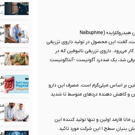
صرع
یکشنبه,
تحو
 هیدروکلراید
» (Nalbuphine
مهم
سه شنبه
ت، گفت: این محصول در تولید داروی تزریقی
کار می‌رود. داروی تزریقی نالبوفین که در
صرع
هان معرفی شد، یک ضددرد آگونیست -آنتاگونیست
دوشنبه,
نقش
گو
رفین بر اساس میلی‌گرم است. مصرف این دارو
یکشنبه,
ن و کاهش دهنده‌ دردهای متوسط تا شدید
مشک
مبت
نا فارمد اولین و تنها تولید کننده این
شنبه, ۲۰ 
محصول دارویی در کشور است که به عنوان یکی از محصولات دانش بنیان سطح ۱ این شرکت مورد تائید
نق