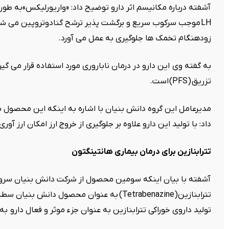
آشفته درباره مکانیسم اثر دارو توضیح داد: «واریورلیکس»به طور 
LH
موجب سرکوب سریع و برگشت پذیر ترشح گنادوتروپین می شود.
زودهنگام تخمک ها جلوگیری به عمل می آورد.
به گفته وی این دارو در درمان ناباروری مورد استفاده قرار می گی
تزریق
(PFS)
است
.
مدیرعامل این گروه دانش بنیان با اشاره به اینکه این محصول برا
داد: با تولید این دارو علاوه بر جلوگیری از خروج ارز امکان ارز آ
تترابنازین برای درمان بیماری هانتینگتون
آشفته با بیان اینکه سومین محصول از شرکت دانش بنیان سروش م
تترابنازین
(Tetrabenazine)
به عنوان محصول دانش بنیان سطح
تولید داروی خوراکی تترابنازین به عنوان جزء موثر و فعال دارو به 