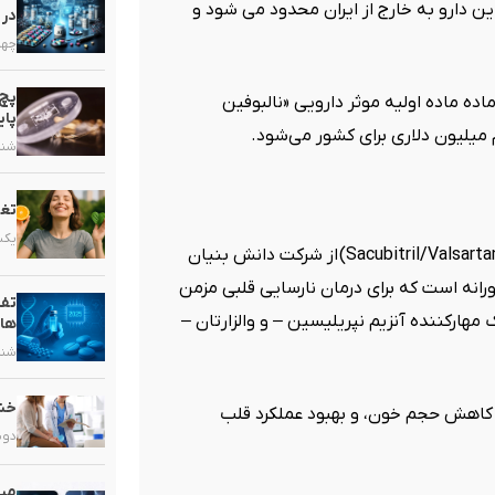
 دارو به خارج از ایران محدود می شود و
در 
چهارشنب
پچ 
انا فارمد ظرفیت تولید سالانه ۵۰۰ کیلوگرم ماده ماده اولیه موثر دارویی «نالبوفین
پای
م میلیون دلاری برای کشور می‌شود
.
شنبه, ۱۶ خ
تغذ
یکشنبه, 
از شرکت دانش بنیان
انه است که برای درمان نارسایی قلبی مزمن
تفا
هارکننده آنزیم نپریلیسین – و والزارتان –
ها
شنبه, ۹ خر
خشک
 کاهش حجم خون، و بهبود عملکرد قلب
دوشنبه, 
میک