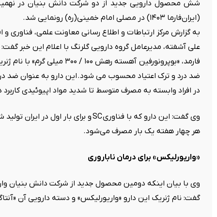
شش محصول دارویی جدید از دو شرکت دانش بنیان در نهمین ن
(ایران‌فارما ۱۴۰۳) در مصلی امام خمینی(ره) رونمایی شد.
به گزارش مرکز ارتباطات و اطلاع رسانی معاونت علمی، فناوری و
علی آشفته، مدیرعامل گروه دارویی گلرنگ با اعلام این خبر گفت
فارمد، «بوپرونورفین آهسته رهش ۰۰
ضد درد و ترک اعتیاد محسوب می شود
.
این دارو به عنوان ضد در
در افراد وابسته به مصرف متوسط تا شدید مواد اپیوئیدی کاربرد دا
وی گفت: این دارو که با فناوری
In situ forming
SC
و برای بار اول در ایران تولی
هر چهار هفته یک بار مصرف می‌شود
.
«
واریورلیکس» برای درمان ناباروری
گفت: نام ژنریک این دارو «واریورلیکس» و دسته دارویی آن «آنت