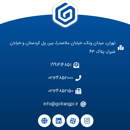
تهران، میدان ونک، خیابان ملاصدرا، بین پل کردستان و خیابان
شیراز، پلاک 63
1991614851
02124852000
02124852150
info@golrangpi.ir