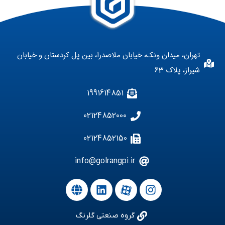
تهران، میدان ونک، خیابان ملاصدرا، بین پل کردستان و خیابان
شیراز، پلاک 63
1991614851
02124852000
02124852150
info@golrangpi.ir
گروه صنعتی گلرنگ