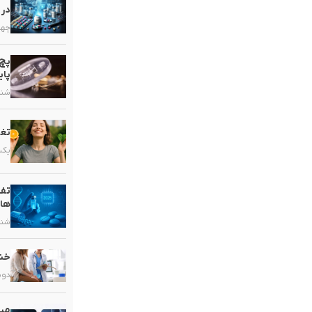
در 
چهارشنب
پچ 
پای
شنبه, ۱۶ خ
تغذ
یکشنبه, 
تفا
ها
شنبه, ۹ خر
خشک
دوشنبه, 
میک