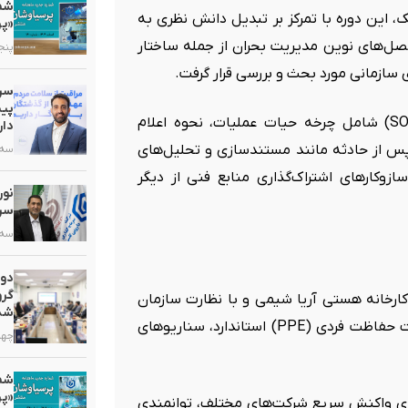
این دوره با تمرکز بر تبدیل دانش نظری به
«پر
صل‌های نوین مدیریت بحران از جمله ساختار
پنجشنبه,
سازمانی مورد بحث و بررسی قرار گرفت.
سرم
پیش
همچنین شرکت‌کنندگان با فرآیندهای استاندارد عملیاتی (SOPs) شامل چرخه حیات عملیات، نحوه اعلام
دار
س از حادثه مانند مستندسازی و تحلیل‌های
سه شنبه
ازوکارهای اشتراک‌گذاری منابع فنی از دیگر
سرب
سه شنبه
دو
گرو
کارخانه هستی آریا شیمی و با نظارت سازمان
شد
آتش‌نشانی برگزار شد. تیم‌های حاضر با تجهیز کامل به ملزومات حفاظت فردی (PPE) استاندارد، سناریوهای
چهارشنب
«پر
های واکنش سریع شرکت‌های مختلف، توانمندی