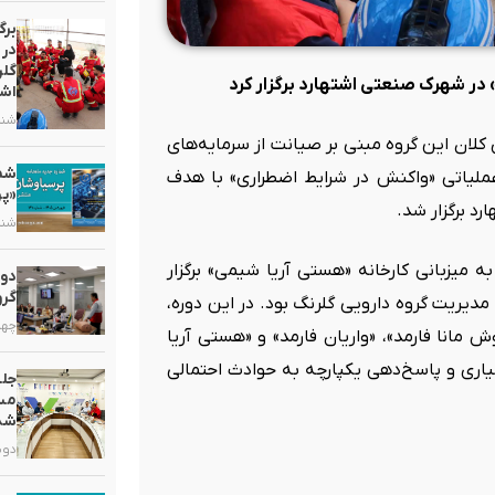
برگ
در 
گلر
 در شهرک صنعتی اشتهارد برگزار کرد
اشت
شنبه, ۲ خر
 کلان این گروه مبنی بر صیانت از سرمایه‌های
 عملیاتی «واکنش در شرایط اضطراری» با هدف
«پر
د برگزار شد.
شنبه, ۵ ارد
 رویداد آموزشی که روز چهارشنبه، ۳۰ اردیبهشت‌ماه ۱۴۰۵، به میزبانی کارخانه «هستی آریا شیمی» برگزار
دور
گرو
یریت گروه دارویی گلرنگ بود. در این دوره،
چهارشنبه
مانا فارمد»، «واریان فارمد» و «هستی آریا
ری و پاسخ‌دهی یکپارچه به حوادث احتمالی
جلس
مست
شد
دوشنبه, ۷