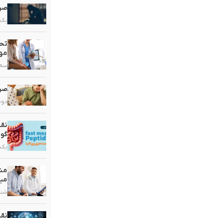
صرع
یکشنبه,
تحو
مهم
سه شنبه
صرع
دوشنبه,
نقش
گو
یکشنبه,
مشک
مبت
شنبه, ۲۰ 
نق