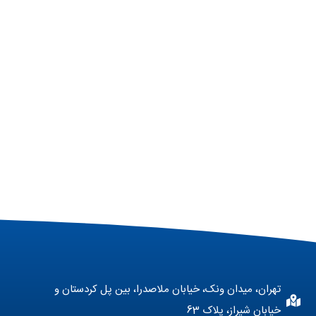
تهران، میدان ونک، خیابان ملاصدرا، بین پل کردستان و
خیابان شیراز، پلاک 63