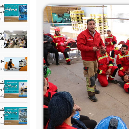
«پر
سه شنبه
دو
HSE در گروه دارویی 
دوشنبه,
فوا
چهارشنب
«پر
یکشنبه,
«پر
سه شنبه