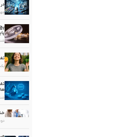
در 
چهارشنب
پچ 
پای
شنبه, ۱۶ خ
تغذ
یکشنبه, 
تفا
ها
شنبه, ۹ خر
خشک
دوشنبه, 
میک