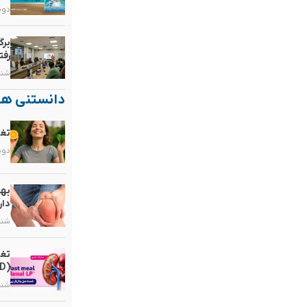
دوشنبه, 
برگ
رفت
شنبه, ۲۵ ب
دانستنی ها
تغذ
دوشنبه, 
بهت
دار
شنبه, ۱۰ م
تغذ
(CKD)
شنبه, ۳ مر