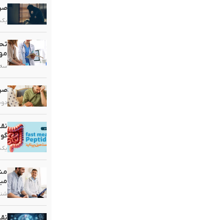
صرع
یکشنبه,
تحو
مهم
سه شنبه
صرع
دوشنبه,
نقش
گو
یکشنبه,
مشک
مبت
شنبه, ۲۰ 
نق