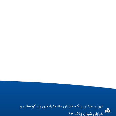
تهران، میدان ونک، خیابان ملاصدرا، بین پل کردستان و
خیابان شیراز، پلاک 63