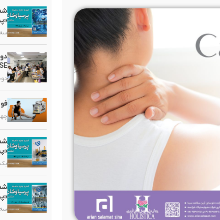
«پر
سه شنبه
دو
HSE در گروه دارویی 
دوشنبه,
فوا
چهارشنب
«پر
یکشنبه,
«پر
سه شنبه