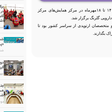
برگ
کنگره سالیانه انجمن جراحان ارتوپدی ایران امسال در تاریخ ۱۴ تا ۱۸مهرماه در مرکز همایش‌های مرکز
در 
گلر
رویی گلرنگ برگزار شد.
اشت
و متخصصان ارتوپدی از سراسر کشور بود تا
شنبه, ۲ خر
اک بگذارند.
«پر
شنبه, ۵ ارد
دور
گرو
چهارشنبه
جلس
مست
شد
دوشنبه, ۷