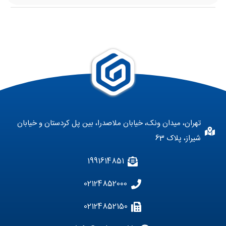
تهران، میدان ونک، خیابان ملاصدرا، بین پل کردستان و خیابان
شیراز، پلاک 63
1991614851
02124852000
02124852150