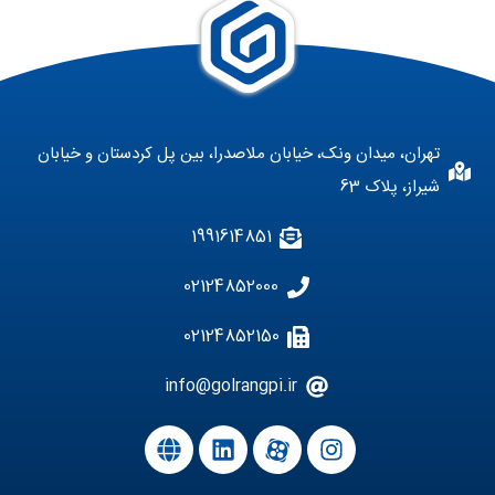
تهران، میدان ونک، خیابان ملاصدرا، بین پل کردستان و خیابان
شیراز، پلاک 63
1991614851
02124852000
02124852150
info@golrangpi.ir