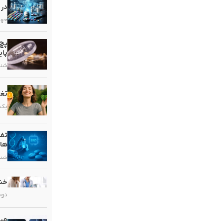
در 
چهارشنب
پچ 
پای
شنبه, ۱۶ خ
تغذ
یکشنبه, 
تفا
ها
شنبه, ۹ خر
خشک
دوشنبه, 
میک