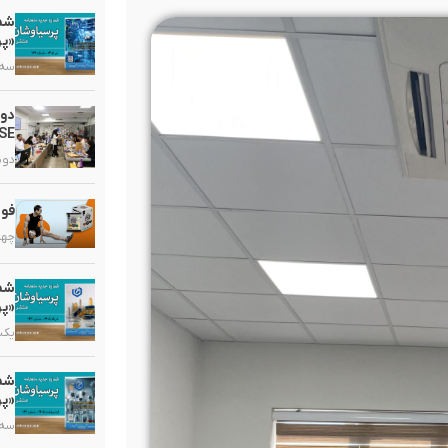
«پر
سه شنبه
دو
HSE در گروه دارویی 
دوشنبه,
فوا
چهارشنب
«پر
یکشنبه,
«پر
سه شنبه