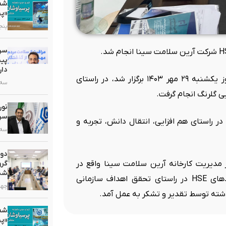
«پر
پنجشنبه,
سرم
پیش
دار
به گزارش روابط عمومی گروه دارویی گلرنگ، این ارزیابی که روز یکشنبه ۲۹ مهر ۱۴۰۳ برگزار شد، در راستای
سه شنبه
ی گلرنگ انجام گرفت.
سرب
ور داشت و در راستای هم افزایی، انتقال دانش، تجربه و
سه شنبه
دو
مدیریت کارخانه آرین سلامت سینا واقع در
گرو
شد
شهرک صنعتی اشتهارد، دکتر سیفی پور برای حمایت از فرآیندهای HSE در راستای تحقق اهداف سازمانی
چهارشنب
ته توسط تقدیر و تشکر به عمل آمد.
«پر