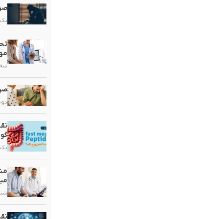
صرع
یکشنبه,
تحو
مهم
سه شنبه
صرع
دوشنبه,
نقش
گو
یکشنبه,
مشک
مبت
شنبه, ۲۰ 
نق