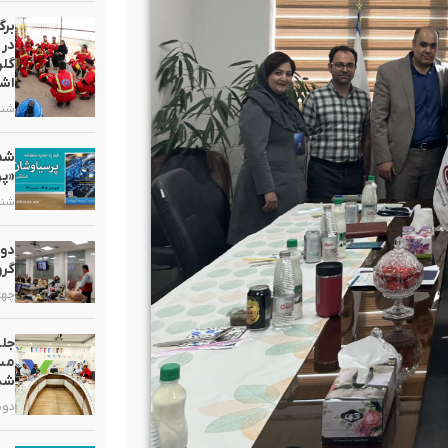
برگ
در 
گلر
اشت
شنبه, ۲ خر
«پر
شنبه, ۵ ارد
دور
گرو
چهارشنبه
جلس
مست
شد
دوشنبه, ۷