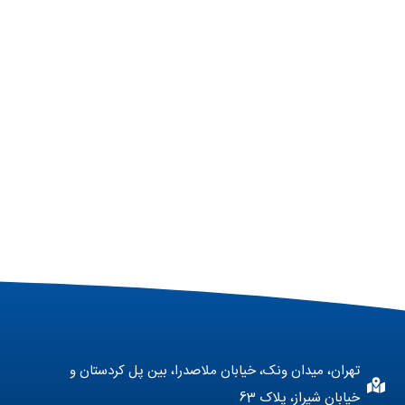
تهران، میدان ونک، خیابان ملاصدرا، بین پل کردستان و
خیابان شیراز، پلاک 63