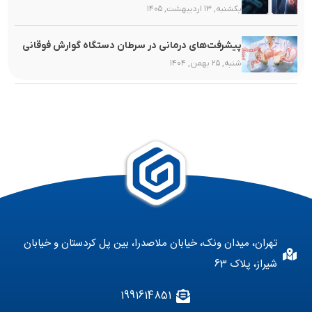
یکشنبه, ۱۳ اردیبهشت, ۱۴۰۵
پیشرفت‌های درمانی در سرطان دستگاه گوارش فوقانی
شنبه, ۲۵ بهمن, ۱۴۰۴
تهران، میدان ونک، خیابان ملاصدرا، بین پل کردستان و خیابان
شیراز، پلاک 63
1991614851