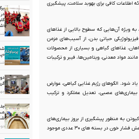
رائه اطلاعات کافی برای بهوبد سلامت، پیشگیری
برگ
در 
گلر
اشت
 به ویژه آن‌هایی که سطوح بالایی از غذاهای
شنبه, ۲ خر
 فیزیولوژیکی حیاتی بدن، از آسیب‌های مزمن
گیاهان، غذاهای گیاهی و بسیاری از محصولات
«پر
نند مواد معدنی، ویتامین‌ها، فیبر و ترکیبات
شنبه, ۵ ارد
دور
یاد شود. الگوهای رژیم غذایی گیاهی، عوارض
گرو
چهارشنبه
 بیماری‌های عصبی، تعدیل عملکرد و ترکیب
جلس
مست
شد
یوتن به منظور پیشگیری از بروز بیماری‌های
دوشنبه, ۷
قلبی-عروقی، کمک به کاهش سطح کلسترول خون و کمک به کاهش فشار خون در بسته های ۳۰ عددی موجود