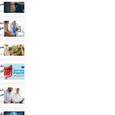
صرع
یکشنبه,
تحو
مهم
سه شنبه
صرع
دوشنبه,
نقش
گو
یکشنبه,
مشک
مبت
شنبه, ۲۰ 
نق