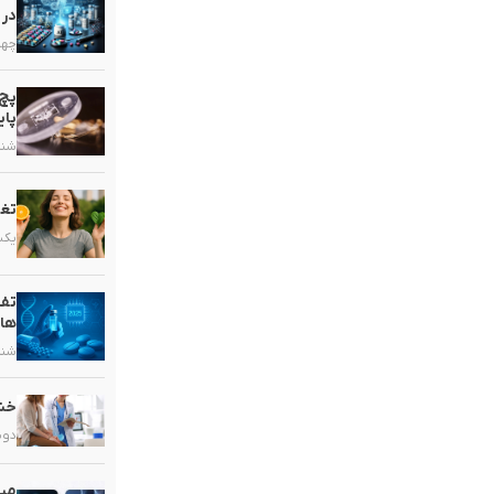
در 
چهارشنب
پچ 
پای
شنبه, ۱۶ خ
تغذ
یکشنبه, 
تفا
ها
شنبه, ۹ خر
خشک
دوشنبه, 
میک