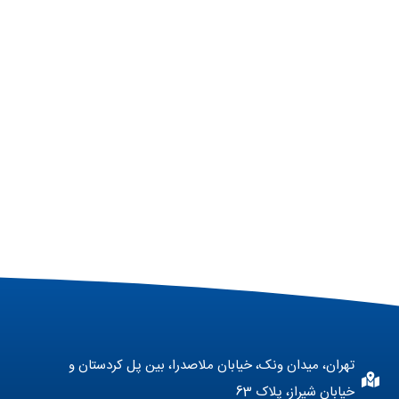
تهران، میدان ونک، خیابان ملاصدرا، بین پل کردستان و
خیابان شیراز، پلاک 63