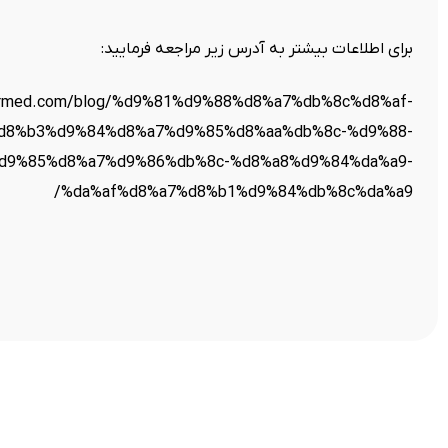
برای اطلاعات بیشتر به آدرس زیر مراجعه فرمایید:
pharmed.com/blog/%d9%81%d9%88%d8%a7%db%8c%d8%af-
d8%b3%d9%84%d8%a7%d9%85%d8%aa%db%8c-%d9%88-
d9%85%d8%a7%d9%86%db%8c-%d8%a8%d9%84%da%a9-
%da%af%d8%a7%d8%b1%d9%84%db%8c%da%a9/