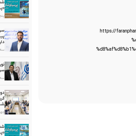
«پر
پنجشنبه,
سرم
https://faran
پیش
%
دار
%d8%af%d8%b1%
سه شنبه
سرب
سه شنبه
دو
گرو
شد
چهارشنب
«پر