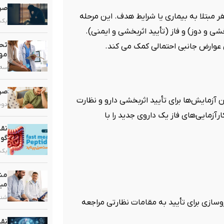
صرع
ر مبتلا به بیماری یا شرایط هدف. این مرحله
یکشنبه,
شی و دوز) و فاز (تأیید اثربخشی و ایمنی).
تحو
 عوارض جانبی احتمالی کمک می کند.
مهم
سه شنبه
صرع
 آزمایش‌ها برای تأیید اثربخشی دارو و نظارت
دوشنبه,
رآزمایی‌های فاز یک داروی جدید را با
نقش
گو
یکشنبه,
مشک
مبت
شنبه, ۲۰ 
سازی برای تأیید به مقامات نظارتی مراجعه
نق