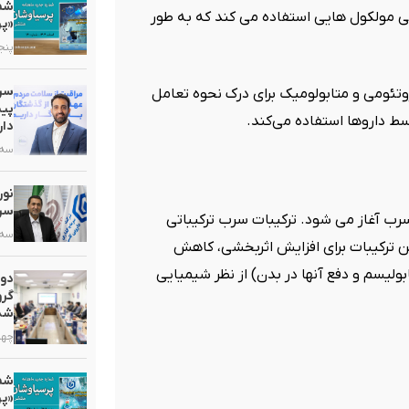
حی مولکول هایی استفاده می کند که به طور
«پر
پنجشنبه,
سرم
تئومی و متابولومیک برای درک نحوه تعامل
پیش
ط داروها استفاده می‌کند.
دار
سه شنبه
سرب
رب آغاز می شود. ترکیبات سرب ترکیباتی
سه شنبه
ین ترکیبات برای افزایش اثربخشی، کاهش
لیسم و ​​دفع آنها در بدن) از نظر شیمیایی
دو
گرو
شد
چهارشنب
«پر