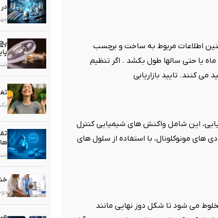
در 
چهارشنب
پچ 
مچنین اطلاعات مربوط به ساخت و برچسب
پای
اه یا حتی سالها طول بکشد . اگر تنظیم
شنبه, ۱۶ خ
د می کنند. تایید بازاریابی
تغذ
یکشنبه, 
میایی، این شامل واکنش های شیمیایی کنترل
تفا
ی های مونوکلونال، با استفاده از سلول های
ها
شنبه, ۹ خر
خشک
دوشنبه, 
مخلوط می شود تا شکل دوز نهایی مانند
میک