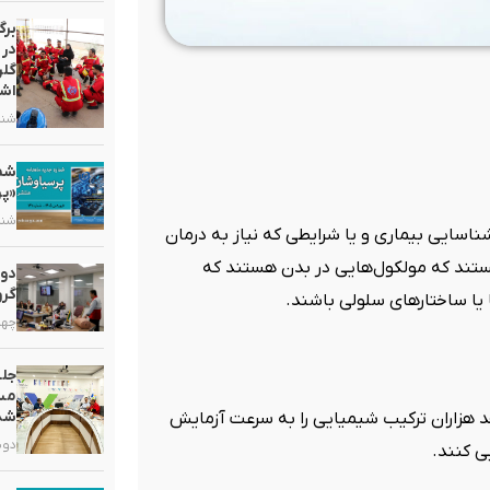
برگ
در 
گلر
اشت
شنبه, ۲ خر
«پر
شنبه, ۵ ارد
ناسایی بیماری و یا شرایطی که نیاز به درمان
هستند که مولکول‌هایی در بدن هستند که
دور
گرو
 یا ساختارهای سلولی باشند.
چهارشنبه
جلس
مست
شد
ان اجازه می دهد هزاران ترکیب شیمیایی را به سرعت آزمایش
دوشنبه, ۷
ی کنند.