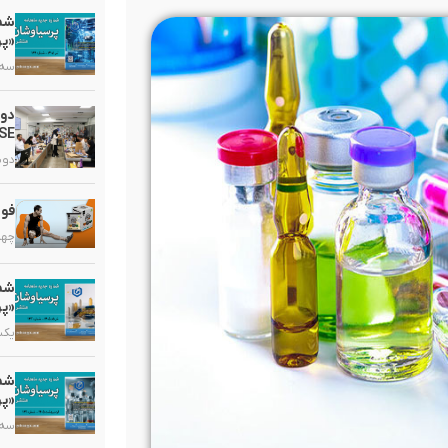
«پر
سه شنبه
دو
HSE در گروه دارویی 
دوشنبه,
فوا
چهارشنب
«پر
یکشنبه,
«پر
سه شنبه