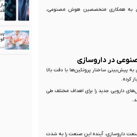
باز
ری به همکاری متخصصین هوش مصنوعی،
قدر
یکشنبه, ۳
پیش
گوا
شنبه, ۲۵ ب
پروژه AlphaFold موفق به پیش‌بینی ساختار پروتئین‌ها با دقت بالا
 کرده.
‌های دارویی جدید را برای اهداف مختلف طی
د.
عت داروسازی، آینده این صنعت را به شدت