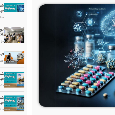
«پر
سه شنبه
دو
HSE در گروه دارویی 
دوشنبه,
فوا
چهارشنب
«پر
یکشنبه,
«پر
سه شنبه