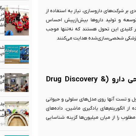
برگ
ی بر شرکت‌های داروسازی، نیاز به استفاده از
در 
گلر
 توسعه و تولید داروها بیش‌ازپیش احساس
اشت
نوعی (AI) و یادگیری ماشین (ML) دو ابزار کلیدی این تحول هستند که نه‌تنها موجب
شنبه, ۲ خر
 و پزشکی شخصی‌سازی‌شده هدایت می‌کنند
«پر
شنبه, ۵ ارد
دور
۱. نقش هوش مصنوعی در کشف و طراحی دارو (Drug Discovery &
گرو
چهارشنبه
ول و تست آنها روی مدل‌های سلولی و حیوانی
جلس
ه از الگوریتم‌های یادگیری ماشین، داده‌های
مست
شد
مطلوب را از میان میلیون‌ها گزینه شناسایی
دوشنبه, ۷