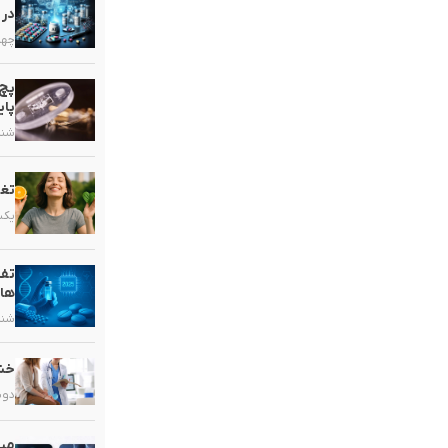
در 
چهارشنب
پچ 
پای
شنبه, ۱۶ خ
تغذ
یکشنبه, 
تفا
ها
شنبه, ۹ خر
خشک
دوشنبه, 
میک