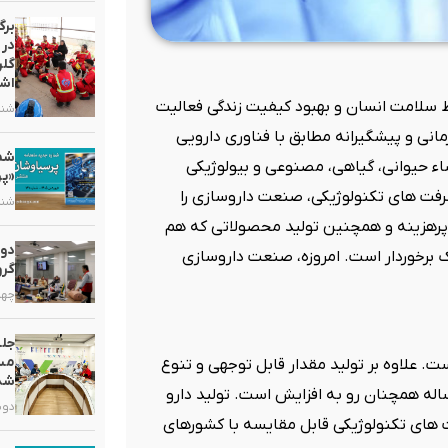
برگ
در 
گلر
اشت
لامت انسان و بهبود کیفیت زندگی فعالیت
شنبه, ۲ خر
نی و پیشگیرانه مطابق با فناوری دارویی
اء حیوانی، گیاهی، مصنوعی و بیولوژیکی
«پر
رفت های تکنولوژیکی، صنعت داروسازی را
شنبه, ۵ ارد
ت پرهزینه و همچنین تولید محصولاتی که هم
دور
ک برخوردار است. امروزه، صنعت داروسازی
گرو
چهارشنبه
جلس
مست
. علاوه بر تولید مقدار قابل توجهی و تنوع
شد
له همچنان رو به افزایش است. تولید دارو
دوشنبه, ۷
خت های تکنولوژیکی قابل مقایسه با کشورهای