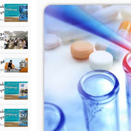
«پر
سه شنبه
دو
HSE در گروه دارویی 
دوشنبه,
فوا
چهارشنب
«پر
یکشنبه,
«پر
سه شنبه