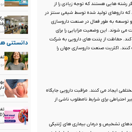
ر رشته هایی هستند که توجه زیادی را از
دوشنبه, 
ه داروهای تولید شده توسط شیمی سنتز در
برگ
و توسعه به طور فعال در صنعت داروسازی
رفت
می شوند. این وضعیت مزایایی را برای
شنبه, ۲۵ ب
 کند. حفاظت از پتنت های دارویی به شرکت
دانستنی ها
کنند. اکثریت صنعت داروسازی جهان را
تغذ
دوشنبه, 
بهت
دار
تلفی ایجاد می کنند. مراقبت دارویی جایگاه
شنبه, ۱۰ م
یر احتیاطی برای شرایط نامطلوب ناشی از
تغذ
(CKD)
شنبه, ۳ مر
یندهای تشخیص و درمان بیماری های ژنتیکی