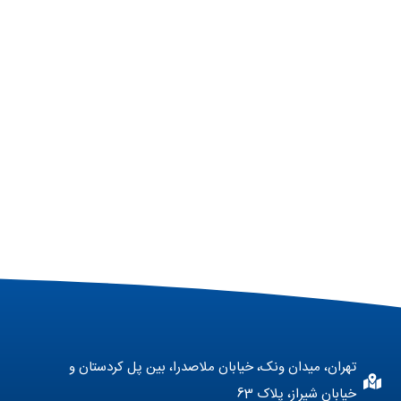
تهران، میدان ونک، خیابان ملاصدرا، بین پل کردستان و
خیابان شیراز، پلاک 63