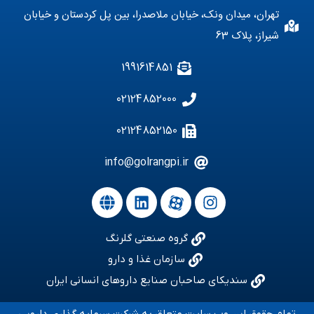
تهران، میدان ونک، خیابان ملاصدرا، بین پل کردستان و خیابان
شیراز، پلاک 63
1991614851
02124852000
02124852150
info@golrangpi.ir
گروه صنعتی گلرنگ
سازمان غذا و دارو
سندیکای صاحبان صنایع داروهای انسانی ایران
تمام حقوق این وب سایت متعلق به شرکت سرمایه گذاری دارویی