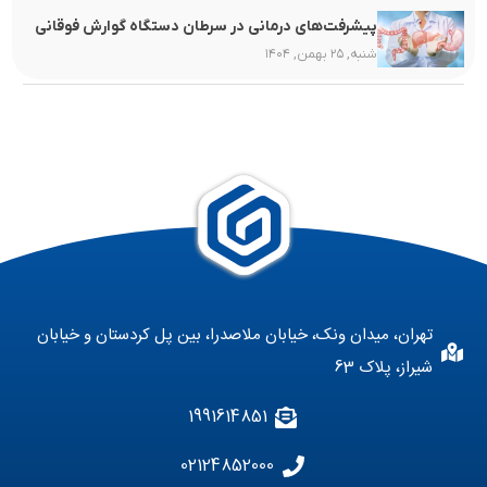
پیشرفت‌های درمانی در سرطان دستگاه گوارش فوقانی
شنبه, ۲۵ بهمن, ۱۴۰۴
تهران، میدان ونک، خیابان ملاصدرا، بین پل کردستان و خیابان
شیراز، پلاک 63
1991614851
02124852000