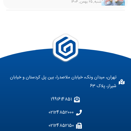
شنبه, ۲۵ بهمن, ۱۴۰۴
تهران، میدان ونک، خیابان ملاصدرا، بین پل کردستان و خیابان
شیراز، پلاک 63
1991614851
02124852000
02124852150