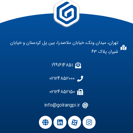
تهران، میدان ونک، خیابان ملاصدرا، بین پل کردستان و خیابان
شیراز، پلاک 63
1991614851
02124852000
02124852150
info@golrangpi.ir