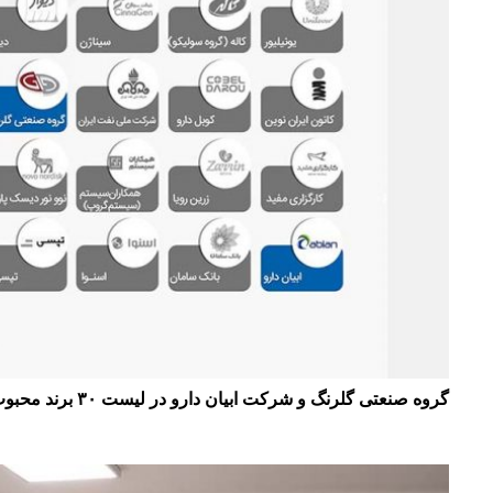
گروه صنعتی گلرنگ و شرکت ابیان دارو در لیست ۳۰ برند محبوب کارفرمایی