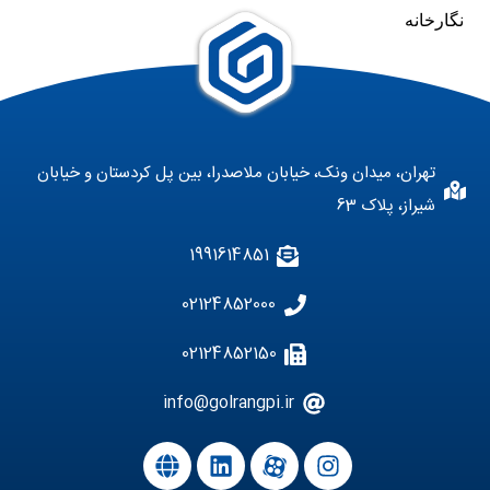
نگارخانه
تهران، میدان ونک، خیابان ملاصدرا، بین پل کردستان و خیابان
شیراز، پلاک 63
1991614851
02124852000
02124852150
info@golrangpi.ir