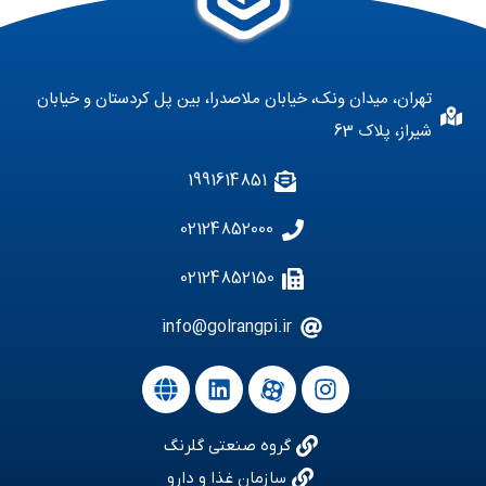
تهران، میدان ونک، خیابان ملاصدرا، بین پل کردستان و خیابان
شیراز، پلاک 63
1991614851
02124852000
02124852150
info@golrangpi.ir
گروه صنعتی گلرنگ
سازمان غذا و دارو