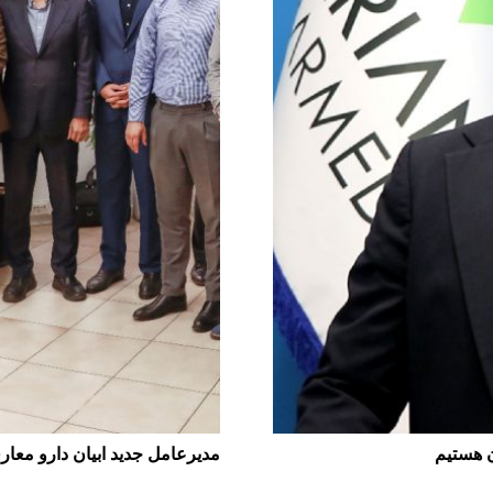
ن هستیم
مدیرعامل جدید ابیان دارو معار