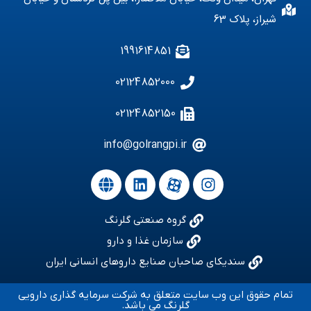
شیراز، پلاک 63
1991614851
02124852000
02124852150
info@golrangpi.ir
گروه صنعتی گلرنگ
سازمان غذا و دارو
سندیکای صاحبان صنایع داروهای انسانی ایران
تمام حقوق این وب سایت متعلق به شرکت سرمایه گذاری دارویی
گلرنگ می باشد.